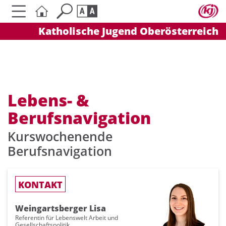
Katholische Jugend Oberösterreich
Seite durchsuchen nach ...
Barrierefreiheit Einstellungen
Schriftgröße
A
A
A
Lebens- &
Berufsnavigation
Kontrasteinstellungen
Kurswochenende
A
A
A
A
A
Berufsnavigation
KONTAKT
Weingartsberger Lisa
Referentin für Lebenswelt Arbeit und
Gesellschaftspolitik