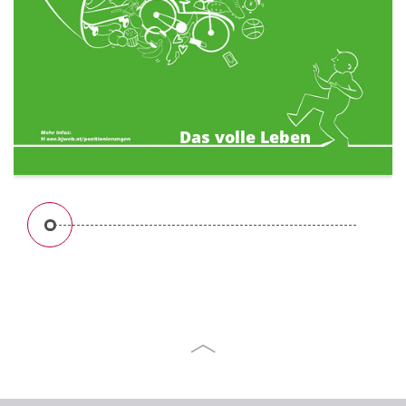
Das volle Leben
„Leben“ heißt für uns, sich zu begeistern, sich
einzubringen, gemeinsam zu feiern, Neues
auszuprobieren, Spaß zu haben und an
Grenzen zu gehen.