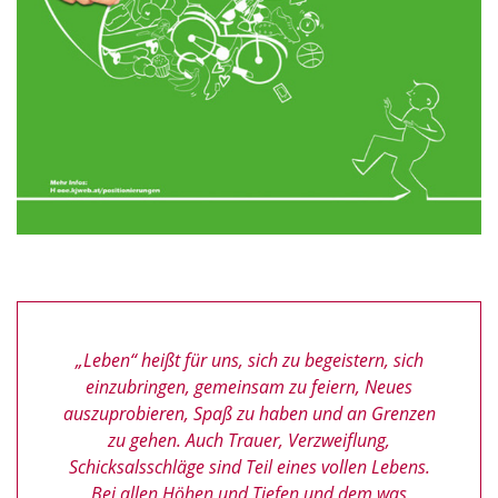
„Leben“ heißt für uns, sich zu begeistern, sich
einzubringen, gemeinsam zu feiern, Neues
auszuprobieren, Spaß zu haben und an Grenzen
zu gehen. Auch Trauer, Verzweiflung,
Schicksalsschläge sind Teil eines vollen Lebens.
Bei allen Höhen und Tiefen und dem was