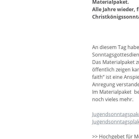
Materialpaket.
Alle Jahre wieder, 
Christkönigssonntag
An diesem Tag haben
Sonntagsgottesdiens
Das Materialpaket z
öffentlich zeigen k
faith“ ist eine Ansp
Anregung verstande
Im Materialpaket b
noch vieles mehr.
Jugendsonntagspake
Jugendsonntagsplak
>> Hochgebet für M