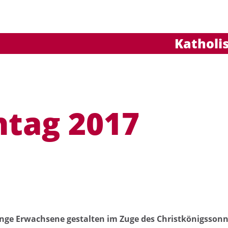
Katholi
uchen nach ...
heit Einstellungen
Kontrasteinstellungen
A
A
A
A
A
A
tag 2017
unge Erwachsene gestalten im Zuge des Christkönigssonn