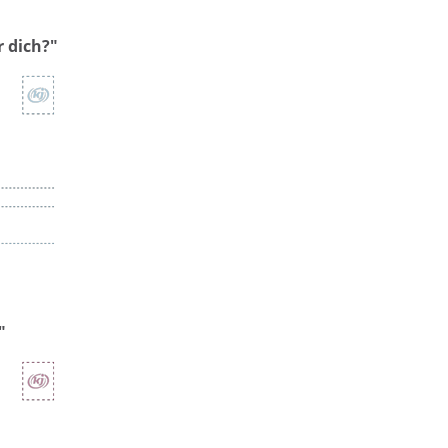
r dich?"
"