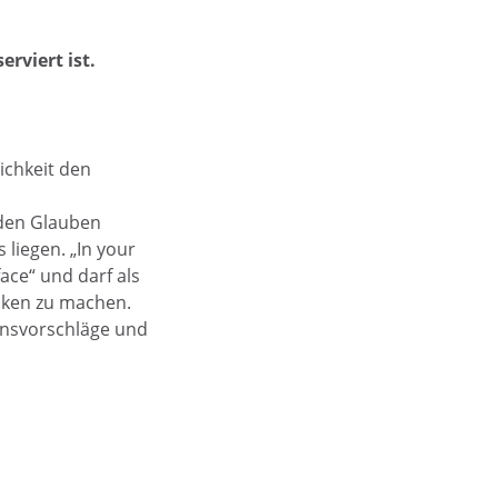
erviert ist.
ichkeit den
 den Glauben
 liegen. „In your
face“ und darf als
nken zu machen.
onsvorschläge und