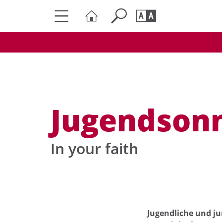
Seite durchs
Barrierefrei
Schriftgröße
A
A
Jugendsonn
In your faith
Jugendliche und j