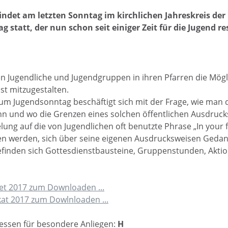
findet am letzten Sonntag im kirchlichen Jahreskreis der
 statt, der nun schon seit einiger Zeit für die Jugend res
 Jugendliche und Jugendgruppen in ihren Pfarren die Mögl
t mitzugestalten.
um Jugendsonntag beschäftigt sich mit der Frage, wie man
ann und wo die Grenzen eines solchen öffentlichen Ausdrucks
ielung auf die von Jugendlichen oft benutzte Phrase „In your 
n werden, sich über seine eigenen Ausdrucksweisen Geda
efinden sich Gottesdienstbausteine, Gruppenstunden, Akti
t 2017 zum Downloaden ...
at 2017 zum Dowlnloaden ...
essen für besondere Anliegen:
H