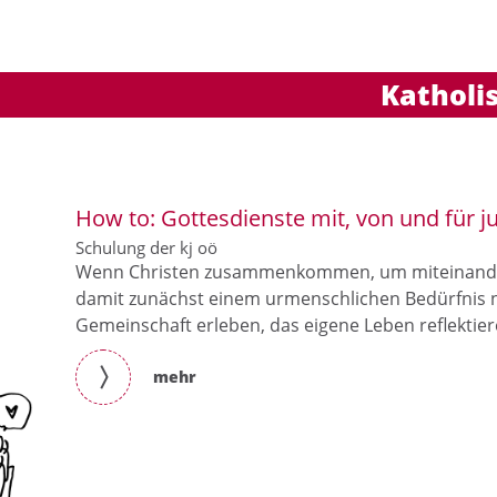
Katholi
uchen nach ...
heit Einstellungen
Kontrasteinstellungen
A
How to: Gottesdienste mit, von und für 
A
A
A
A
A
Schulung der kj oö
Wenn Christen zusammenkommen, um miteinander
damit zunächst einem urmenschlichen Bedürfnis n
Gemeinschaft erleben, das eigene Leben reflektier
mehr