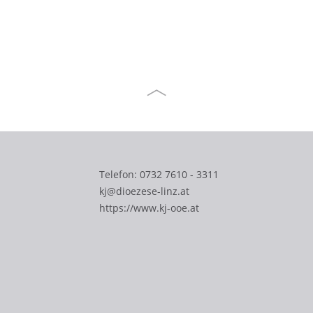
Telefon:
0732 7610 - 3311
kj@dioezese-linz.at
https://www.kj-ooe.at