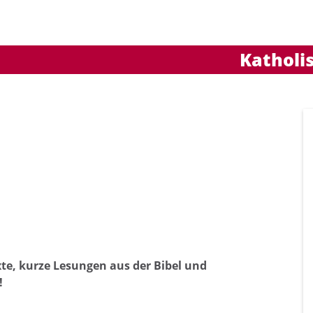
Katholi
uchen nach ...
heit Einstellungen
Kontrasteinstellungen
A
A
A
A
A
A
xte, kurze Lesungen aus der Bibel und
!