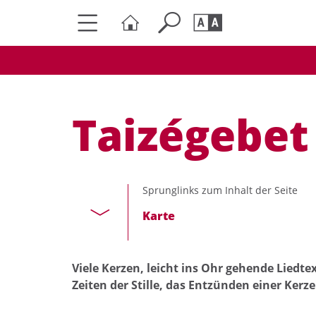
Seite durchs
Barrierefrei
Schriftgröße
Taizégebet
A
A
Sprunglinks zum Inhalt der Seite
Karte
Viele Kerzen, leicht ins Ohr gehende Liedte
Zeiten der Stille, das Entzünden einer Kerze