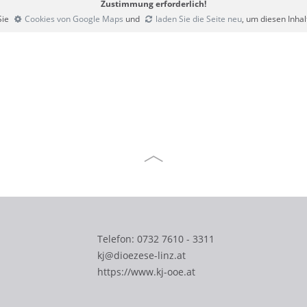
Zustimmung erforderlich!
Sie
Cookies von Google Maps
und
laden Sie die Seite neu
, um diesen Inha
Telefon:
0732 7610 - 3311
kj@dioezese-linz.at
https://www.kj-ooe.at