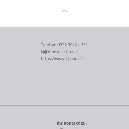
Telefon:
0732 7610 - 3311
kj@dioezese-linz.at
https://www.kj-ooe.at
Ihr Kontakt zur