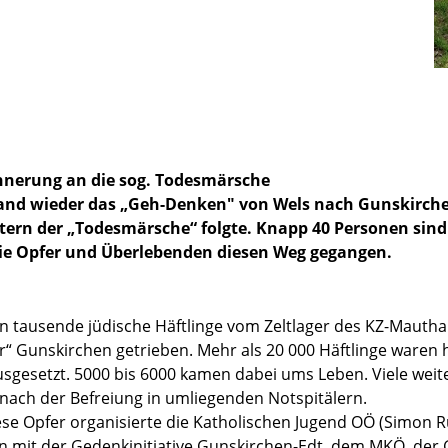
nnerung an die sog. Todesmärsche
fand wieder das „Geh-Denken" von Wels nach Gunskirche
etern der „Todesmärsche“ folgte. Knapp 40 Personen si
die Opfer und Überlebenden diesen Weg gegangen.
n tausende jüdische Häftlinge vom Zeltlager des KZ-Mauth
r“ Gunskirchen getrieben. Mehr als 20 000 Häftlinge waren h
gesetzt. 5000 bis 6000 kamen dabei ums Leben. Viele weit
ach der Befreiung in umliegenden Notspitälern.
ese Opfer organisierte die Katholischen Jugend OÖ (Simon 
on mit der Gedenkinitiative Gunskirchen-Edt, dem MKÖ, der