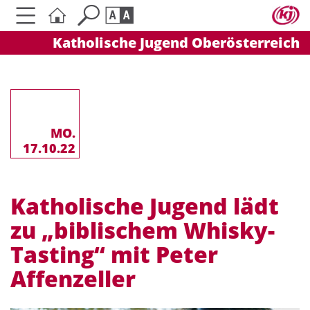
Katholische Jugend Oberösterreich
Seite durchsuchen nach ...
Barrierefreiheit Einstellungen
Schriftgröße
A
A
A
MO.
17.10.22
Kontrasteinstellungen
Katholische Jugend lädt
A
A
A
A
A
zu „biblischem Whisky-
Tasting“ mit Peter
Affenzeller