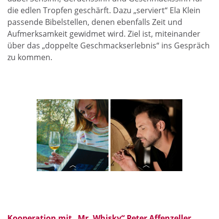
die edlen Tropfen geschärft. Dazu „serviert“ Ela Klein
passende Bibelstellen, denen ebenfalls Zeit und
Aufmerksamkeit gewidmet wird. Ziel ist, miteinander
über das „doppelte Geschmackserlebnis“ ins Gespräch
zu kommen.
Ela Klein von der
„Mr. Whisky“
Katholischen
Peter Affenzeller
Jugend OÖ freut
unterstützt als
Kooperation mit „Mr. Whisky“ Peter Affenzeller