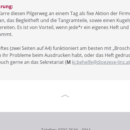
hrung:
farre diesen Pilgerweg an einem Tag als fixe Aktion der Fir
h an, das Begleitheft und die Tangramteile, sowie einen Kugel
reiten. Es ist von Vorteil, wenn jede*r ein eigenes Heft und
kommt.
tes (zwei Seiten auf A4) funktioniert am besten mit „Brosc
 ihr Probleme beim Ausdrucken habt, oder das Heft gedruc
euch gerne an das Sekretariat (
M
kj.behelfe@dioezese-linz.a
Telefon:
0732 7610 - 3311