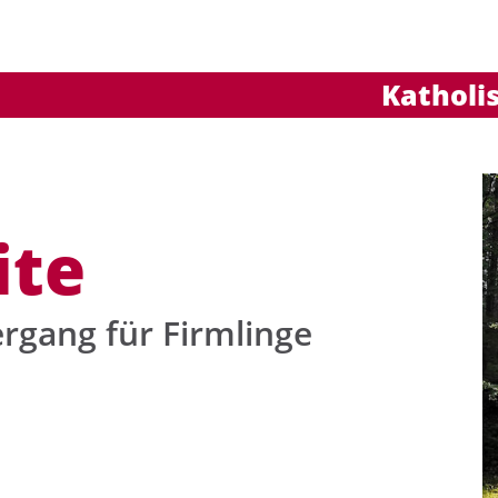
Katholi
uchen nach ...
heit Einstellungen
Kontrasteinstellungen
A
A
A
A
A
A
ite
rgang für Firmlinge