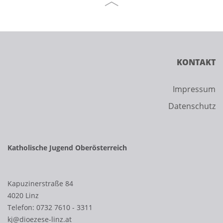
KONTAKT
Impressum
Datenschutz
Katholische Jugend Oberösterreich
Kapuzinerstraße 84
4020 Linz
Telefon:
0732 7610 - 3311
kj@dioezese-linz.at