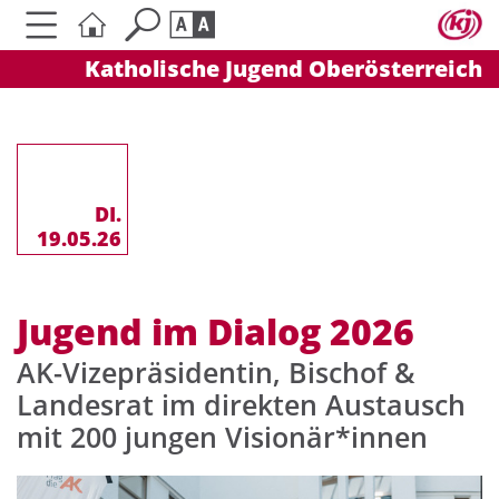
Katholische Jugend Oberösterreich
Seite durchsuchen nach ...
Barrierefreiheit Einstellungen
Schriftgröße
A
A
A
DI.
19.05.26
Kontrasteinstellungen
Jugend im Dialog 2026
A
A
A
A
A
AK-Vizepräsidentin, Bischof &
Landesrat im direkten Austausch
mit 200 jungen Visionär*innen