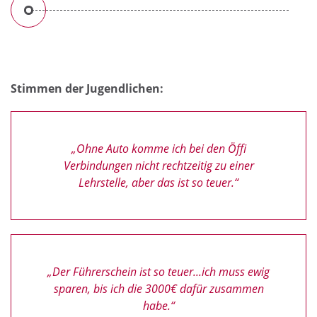
Jugendliche im
Stimmen der Jugendlichen:
Jugendliche in den
Kongresssaal der AK OÖ
Workshops
„Ohne Auto komme ich bei den Öffi
Verbindungen nicht rechtzeitig zu einer
Lehrstelle, aber das ist so teuer.“
„Der Führerschein ist so teuer...ich muss ewig
sparen, bis ich die 3000€ dafür zusammen
habe.“