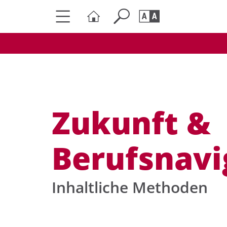
Seite durchs
Barrierefrei
Schriftgröße
A
A
Zukunft &
Berufsnavi
Inhaltliche Methoden