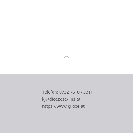
Telefon:
0732 7610 - 3311
kj@dioezese-linz.at
https://www.kj-ooe.at