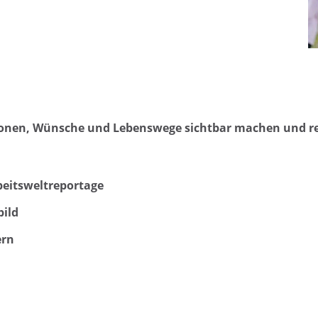
ionen, Wünsche und Lebenswege sichtbar machen und re
beitsweltreportage
bild
ern